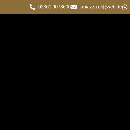
02361 9078600
lapiazza.re@web.de